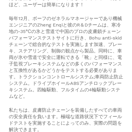
ほど、ユーザーは簡単になります！
毎年12月、ボーフのゼネラルマネージャーであり機械
エンジニアのZheng Enqiと彼のR＆Dチームは、寒冷
地の-35℃の氷と雪道で中国のプロの皮膚鎖チェーン
パフォーマンステストサイトに行き、Bohu anti-skid
チェーンで総合的なテストを実施します加速、ブレー
キ、ステアリング、制御の観点から製品。同時に、車
両が氷や雪道で安全に運転できる「靴」と同様に、電
子監視ブレーキシステムなどの多くのパフォーマンス
と互換性があるかどうかをテストする必要がありま
す。トラクションコントロールシステム;車両防止防止
システム。ドライブホイールABSアンチロックブレー
キシステム。四輪駆動、フルタイムの4輪駆動システ
ムなど。
私たちは、皮膚防止チェーンを装備したすべての車両
の安全責任を負います。極端な道路状況下でフィール
ドテストを実施することによってのみ、実際の問題を
解決できます。